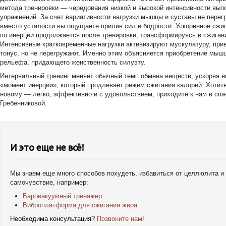
метода тренировки — чередования низкой и высокой интенсивности вып
упражнений. За счет вариативности нагрузки мышцы и суставы не перег
вместо усталости вы ощущаете прилив сил и бодрости. Ускоренное сжи
по инерции продолжается после тренировки, трансформируясь в сжиган
Интенсивные кратковременные нагрузки активизируют мускулатуру, прив
тонус, но не перегружают. Именно этим объясняется приобретение мыш
рельефа, придающего женственность силуэту.
Интервальный тренинг меняет обычный темп обмена веществ, ускоряя ег
«момент инерции», который продлевает режим сжигания калорий. Хотите
новому — легко, эффективно и с удовольствием, приходите к нам в сп
Гребенниковой.
И это еще не всё!
Мы знаем еще много способов похудеть, избавиться от целлюлита и
самочувствие, например:
Баровакуумный тренажер
Виброплатформа для сжигания жира
Необходима консультация?
Позвоните нам!