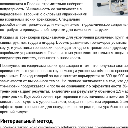
появившаяся в России, стремительно набирает
популярность. Уникальность ее заключается в
чередовании аэробики с силовыми упражнениями
на изодинамических тренажерах. Специально
разработанные тренажеры для женщин имеют гидравлическое сопротивл
не требует индивидуальной подгонки для изменения нагрузки.
Каждый из тренажеров предназначен для укрепления различных групп м
спины, рук, ног, груди и ягодиц. Восемь различных тренажеров устанав
кругу, и участники тренировки переходят от одного тренажера к другому,
аэробными упражнениями. Такая система укрепляет не только мышцы, н
сосудистую систему, повышает выносливость.
Преимущество изодинамических тренажеров в том, что получаса хватае
приведения в тонус основных групп мышц и ускорения обменных процес
организме. Расход калорий за одно занятие варьируется от 300 до 900 к
зависимости от выбранного темпа. Но главное заключается в том, что д
тренировки продолжается и после ее окончания:
по эффективности 30
тренировка дает результат, аналогичный результату обычной 1,5 ча
тренировки
. Круговой тренинг при терпении и настойчивости помогает 
снизить вес, худеть с удовольствием, сохраняя при этом здоровье. За
эффект дают тренировки для похудения после родов, фигура быстро в
прежний силуэт.
Интервальный метод
Добиться такого исключительного эффекта помогает применение интер