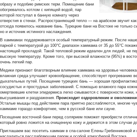
образу и подобию римских терм. Помещение бани
обогревалось котлом с кипящей водой, пар
которой поступал в банную комнату через
отверстия в стенах. Распространяющий тепло — на арабском звучит ка
отсюда появилось название бань. Турецкие бани на Востоке не только с
но и источник истинного наслаждения.
В хаммамах поддерживается особый температурный режим. После наше
парной с температурой до 100°С диапазон хаммама от 35 до 55°С покаж
настоящей прохладой. Такой тепловой режим идеален для людей, не п
высокую температуру. Кроме того, при высокой влажности (95%) в вост
очень легкий пар.
Медики признают благотворным влияние хаммама на здоровье человека
влажная среда улучшает кровообращение, способствует прогреванию в
дыхательных путей. Посещение турецких бань — хорошая профилактика
сосудистых и простудных заболеваний. С помощью влажного пара кожн
омертвевшие клетки эпидермиса легко смываются с поверхности кожи, 
высушивания и раздражения.
Происходит оздоровление и омоложени
Усталые мышцы под действием пара приятно расслабляются, многие чу
хаммаме гораздо комфортнее, чем в русской бане или сауне.
Посещение восточной бани перед солярием поможет приобрести отличны
который ровно ложится на очищенную кожу и держится в этом случае д
Приглашаем вас посетить хаммам в спа-салоне Елены Гребенниковой и
насладиться расслабляющим паром и особой атмосферой Востока.