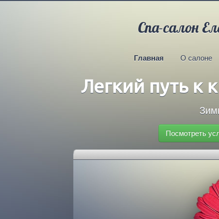
Спа-салон Ел
Главная
О салоне
Легкий путь к 
Зим
Посмотреть усл