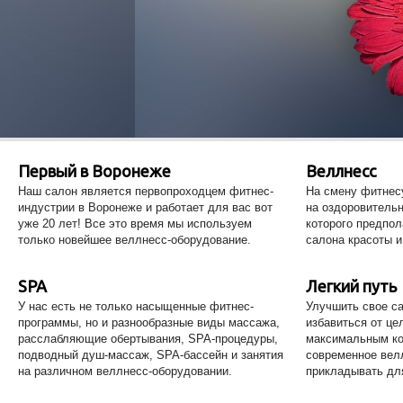
Первый в Воронеже
Веллнесс
Наш салон является первопроходцем фитнес-
На смену фитнесу
индустрии в Воронеже и работает для вас вот
на оздоровитель
уже 20 лет! Все это время мы используем
которого предпол
только новейшее веллнесс-оборудование.
салона красоты и
SPA
Легкий путь
У нас есть не только насыщенные фитнес-
Улучшить свое са
программы, но и разнообразные виды массажа,
избавиться от ц
расслабляющие обертывания, SPA-процедуры,
максимальным ко
подводный душ-массаж, SPA-бассейн и занятия
современное вел
на различном веллнесс-оборудовании.
прикладывать дл