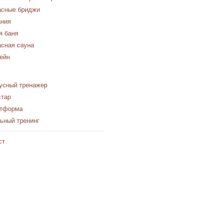
сные бриджи
ния
я баня
сная сауна
ейн
усный тренажер
стар
атформа
ьный тренинг
ст