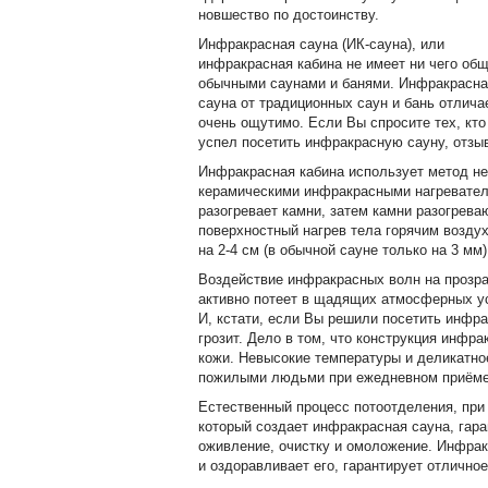
новшество по достоинству.
Инфракрасная сауна (ИК-сауна), или
инфракрасная кабина не имеет ни чего общ
обычными саунами и банями. Инфракрасна
сауна от традиционных саун и бань отлича
очень ощутимо. Если Вы спросите тех, кто
успел посетить инфракрасную сауну, отз
Инфракрасная кабина использует метод не
керамическими инфракрасными нагревател
разогревает камни, затем камни разогрева
поверхностный нагрев тела горячим воздух
на 2-4 см (в обычной сауне только на 3 мм)
Воздействие инфракрасных волн на прозр
активно потеет в щадящих атмосферных ус
И, кстати, если Вы решили посетить инфр
грозит. Дело в том, что конструкция инфр
кожи. Невысокие температуры и деликатно
пожилыми людьми при ежедневном приёме 
Естественный процесс потоотделения, при
который создает инфракрасная сауна, гара
оживление, очистку и омоложение. Инфрак
и оздоравливает его, гарантирует отлично