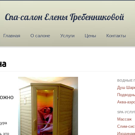
Спа-салон Елены Гребенниковой
Главная
О салоне
Услуги
Цены
Контакты
на
ВОДНЫЕ 
Душ Шар
Подводн
можно
Аква-аэр
SPA-УСЛУ
Массаж
дура
Слим-сис
ь это
Изодинам