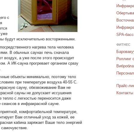
Инфракра
Обертыва
его с
Восточна
я
Инфракра
ется
 уже
SPA-басс
ывы будут исключительно восторженными.
ФИТНЕС
посредственного нагрева тела человека
Бароваку
ями. В обычных саунах печь сначала
ют воздух, а уже после этого происходит
Роллинг 
ом. А ИК-сауна прогревает организм сразу
Вибробл
.
Персонал
ачные объекты минимально, поэтому тело
ловиях при температуре воздуха 40-55 С.
Прайс-ли
акрасную сауну, обезвоживание Вам не
акрасной сауны не допускает иссушения
Контакты
е тепло с легкостью переносится даже
сеансов в инфракрасной сауне.
 приятной, комфортабельной температуре,
нтирует Вам отличный уход за кожей, ее
расная кабина заряжает Ваше тело энергией
е самочувствие.