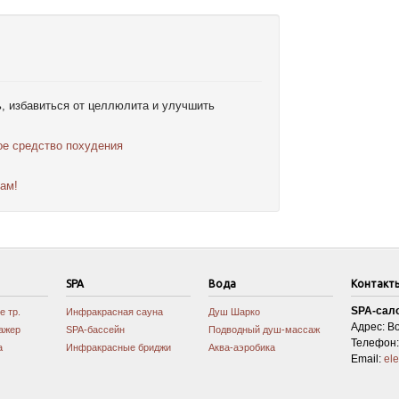
, избавиться от целлюлита и улучшить
е средство похудения
ам!
SPA
Вода
Контакт
SPA-сал
е тр.
Инфракрасная сауна
Душ Шарко
Адрес: Во
ажер
SPA-бассейн
Подводный душ-массаж
Телефон: 
а
Инфракрасные бриджи
Аква-аэробика
Email:
el