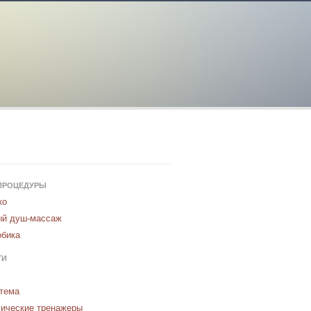
ПРОЦЕДУРЫ
ко
ый душ-массаж
обика
ГИ
тема
ические тренажеры